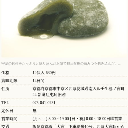
宇治の抹茶をたっぷりと練り込んだお餅で和三盆糖の白みつを包み込んだ、…
価格
12個入 630円
賞味期限
14日間
住所
京都府京都市中京区四条坊城通南入ル壬生梛ノ宮町
24 新選組屯所旧跡
TEL
075-841-0751
定休日
無
営業時間
[月～土] 8:00～19:00 [日・祝] 8:00～18:00日曜営業
交通
阪急京都線「大宮」下車徒歩10分。四条大宮駅から