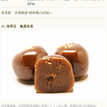
437m
抹茶餅 京都鶴屋 鶴寿庵の詳細へ
21. 烏羽玉 亀屋良長
日本最南端、波照間島産黒糖を使用したこしあん製、創業以来の代表商品。