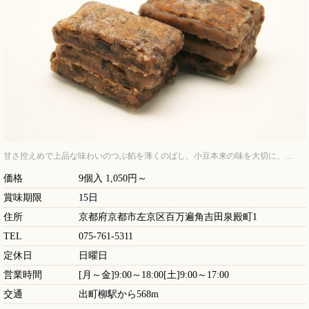
甘さ控えめで上品な味わいのつぶ餡を薄くのばし、小豆本来の味を大切に、…
価格
9個入 1,050円～
賞味期限
15日
住所
京都府京都市左京区百万遍角吉田泉殿町1
TEL
075-761-5311
定休日
日曜日
営業時間
[月～金]9:00～18:00[土]9:00～17:00
交通
出町柳駅から568m