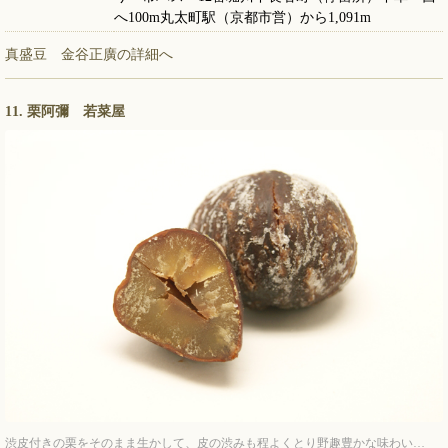
へ100m丸太町駅（京都市営）から1,091m
真盛豆 金谷正廣の詳細へ
11. 栗阿彌 若菜屋
渋皮付きの栗をそのまま生かして、皮の渋みも程よくとり野趣豊かな味わい…