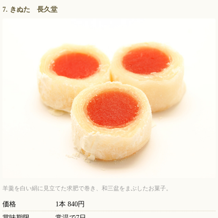
7. きぬた 長久堂
羊羹を白い絹に見立てた求肥で巻き、和三盆をまぶしたお菓子。
価格
1本 840円
賞味期限
常温で7日