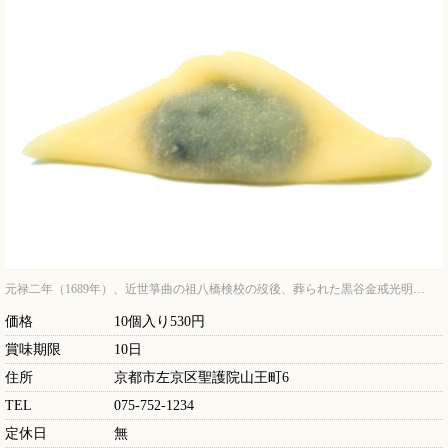
元禄二年（1689年）、近世箏曲の祖八橋検校の歿後、葬られた黒谷金戒光明…
価格
10個入り530円
賞味期限
10日
住所
京都市左京区聖護院山王町6
TEL
075-752-1234
定休日
無