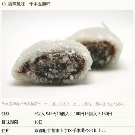
13. 西陣風味 千本玉壽軒
千本玉壽軒の代表銘菓の一つ。黒ごまが入ったこし餡を、絹のようななめら…
価格
5個入 945円10個入 2,100円15個入 3,150円
賞味期限
10日
住所
京都府京都市上京区千本通今出川上ル