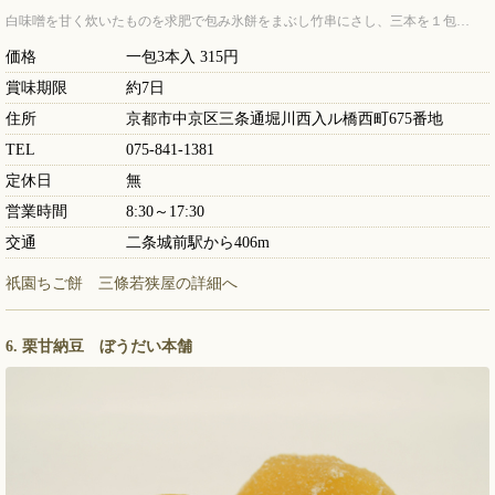
白味噌を甘く炊いたものを求肥で包み氷餅をまぶし竹串にさし、三本を１包…
価格
一包3本入 315円
賞味期限
約7日
住所
京都市中京区三条通堀川西入ル橋西町675番地
TEL
075-841-1381
定休日
無
営業時間
8:30～17:30
交通
二条城前駅から406m
祇園ちご餅 三條若狭屋の詳細へ
6. 栗甘納豆 ぼうだい本舗