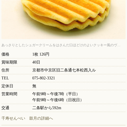
あっさりとしたシュガークリームをはさんだ口ほどけのよいクッキー風のヴ…
価格
1枚 126円
賞味期限
40日
住所
京都市中京区旧二条通七本松西入ル
TEL
075-802-3321
定休日
無
営業時間
午前9時～午後7時（平日）
午前9時～午後6時（日祝日）
交通
二条駅から592m
千寿せんべい 鼓月の詳細へ