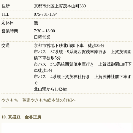
住所
京都市北区上賀茂本山町339
TEL
075-781-1594
定休日
無
営業時間
7:30～18:00
日曜営業
交通
京都市営地下鉄北山駅下車 徒歩25分
市バス 37系統・9系統西賀茂車庫行き 上賀茂御園
橋下車徒歩5分
市バス 北3系統西賀茂車庫行き 上賀茂御園口町下
車徒歩5分
市バス 4系統上賀茂神社行き 上賀茂神社前下車す
ぐ
北山駅から1,424m
やきもち 葵家やきもち総本舗の詳細へ
10. 真盛豆 金谷正廣