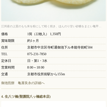
江州産の上質のもち米を粉にして軽く焼き、ほんのり甘い砂糖をまとい亀甲…
価格
1筒（22枚入） 1,350円
賞味期限
約1ヶ月
住所
京都市中京区寺町通御池下ル本能寺前町504
TEL
075-231-7850
定休日
日・第1・3水
営業時間
8:00～18:00
交通
京都市役所前駅から155m
御池煎餅 亀屋良永の詳細へ
4. 生八ツ橋(聖護院八ッ橋総本店)