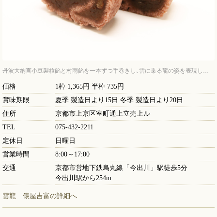
丹波大納言小豆製粒餡と村雨餡を一本ずつ手巻きし､雲に乗る龍の姿を表現し…
価格
1棹 1,365円 半棹 735円
賞味期限
夏季 製造日より15日 冬季 製造日より20日
住所
京都市上京区室町通上立売上ル
TEL
075-432-2211
定休日
日曜日
営業時間
8:00～17:00
交通
京都市営地下鉄烏丸線「今出川」駅徒歩5分
今出川駅から254m
雲龍 俵屋吉富の詳細へ