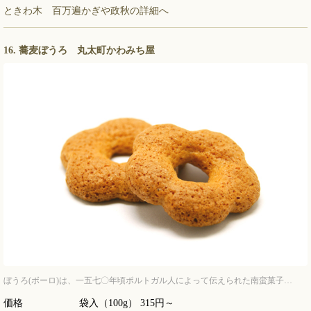
ときわ木 百万遍かぎや政秋の詳細へ
16. 蕎麦ぼうろ 丸太町かわみち屋
ぼうろ(ボーロ)は、一五七〇年頃ポルトガル人によって伝えられた南蛮菓子…
価格
袋入（100g） 315円～