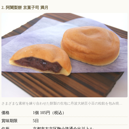
2. 阿闍梨餅 京菓子司 満月
さまざまな素材を練り合わせた餅製の生地に丹波大納言小豆の粒餡を包み焼…
価格
1個 105円（税込）
賞味期限
5日
住所
京都市左京区鞠小路通今出川上ル