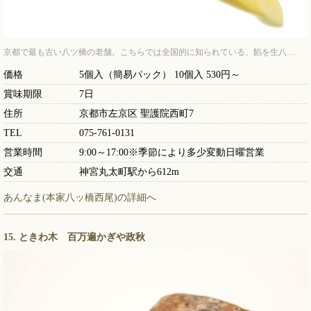
京都で最も古い八ツ橋の老舗。こちらでは全国的に知られている、餡を生八…
価格
5個入（簡易パック） 10個入 530円～
賞味期限
7日
住所
京都市左京区 聖護院西町7
TEL
075-761-0131
営業時間
9:00～17:00※季節により多少変動日曜営業
交通
神宮丸太町駅から612m
あんなま(本家八ッ橋西尾)の詳細へ
15. ときわ木 百万遍かぎや政秋