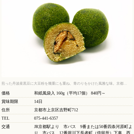
煎った丹波産黒豆に大豆粉を幾重にも重ね、青のりをかけた風雅な味。京都…
価格
和紙風袋入 160g（平均17個） 840円～
賞味期限
14日
住所
京都市上京区吉野町712
TEL
075-441-6357
交通
JR京都駅より 市バス 9番または50番四条河原町よ
り 市バス 12番堀川下長者町（停留所）下車 西