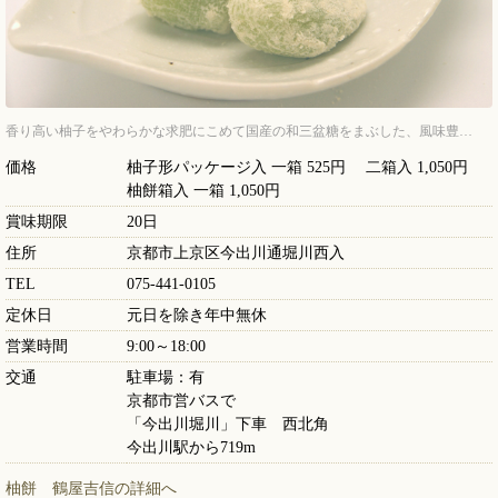
香り高い柚子をやわらかな求肥にこめて国産の和三盆糖をまぶした、風味豊…
価格
柚子形パッケージ入 一箱 525円 二箱入 1,050円
柚餅箱入 一箱 1,050円
賞味期限
20日
住所
京都市上京区今出川通堀川西入
TEL
075-441-0105
定休日
元日を除き年中無休
営業時間
9:00～18:00
交通
駐車場：有
京都市営バスで
「今出川堀川」下車 西北角
今出川駅から719m
柚餅 鶴屋吉信の詳細へ