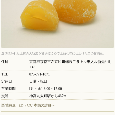
選び抜かれた上質の大粒栗を甘さ控えめで上品な味に仕上げた栗の甘納豆。
住所
京都府京都市左京区川端通二条上ル東入ル新先斗町
137
TEL
075-771-1871
定休日
日曜・祝日
営業時間
[月～金] 8:00～17:00
交通
神宮丸太町駅から467m
栗甘納豆 ぼうだい本舗の詳細へ