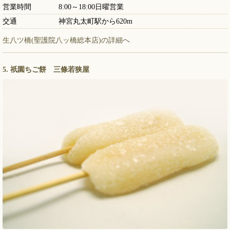
営業時間
8:00～18:00日曜営業
交通
神宮丸太町駅から620m
生八ツ橋(聖護院八ッ橋総本店)の詳細へ
5. 祇園ちご餅 三條若狭屋