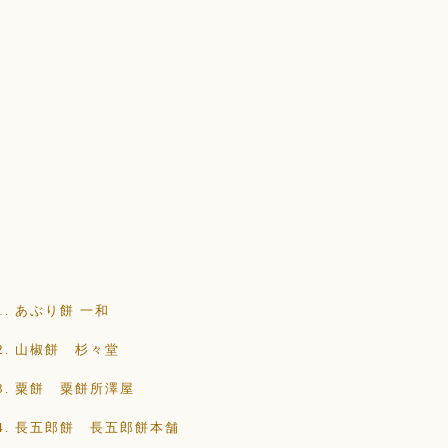
1. あぶり餅 一和
2. 山椒餅 杉々堂
3. 粟餅 粟餅所澤屋
4. 長五郎餅 長五郎餅本舗