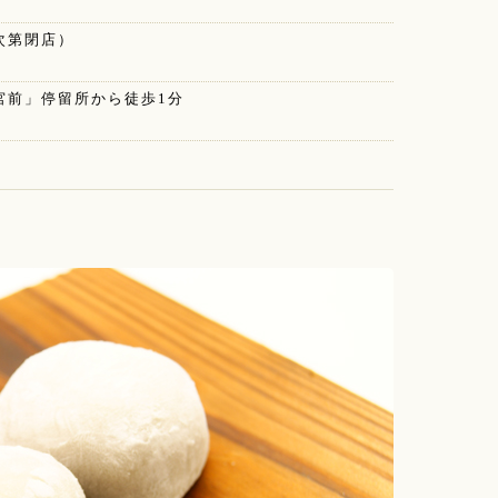
れ次第閉店）
宮前」停留所から徒歩1分
舗