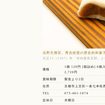
北野天満宮。秀吉絶賛の歴史的和菓
天正15（1587）年「河内屋長五郎
1個 120円 [箱詰め] 6個入
価格
2,720円
賞味期限
製造より2日
住所
京都市上京区一条七本松
TEL
075-461-1074
定休日
木曜日