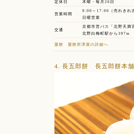
定休日
木曜・毎月26日
9:00～17:00（売れき
営業時間
日曜営業
京都市営バス「北野天満
交通
北野白梅町駅から397m
粟餅 粟餅所澤屋の詳細へ
4. 長五郎餅 長五郎餅本