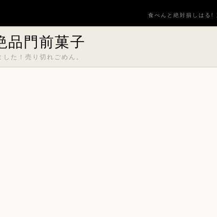
食べんと絶対損しはる! 
絶品門前菓子
ました！売り切れごめん。