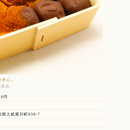
つきに。
の茶店。
20円
西入紙屋川町838-7