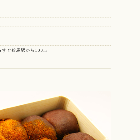
2
すぐ鞍馬駅から133m