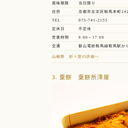
賞味期限
当日限り
住所
京都市左京区鞍馬本町24
TEL
075-741-2155
定休日
不定休
営業時間
9:00～17:00
交通
叡山電鉄鞍馬線鞍馬駅から
山椒餅 杉々堂の詳細へ
3. 粟餅 粟餅所澤屋