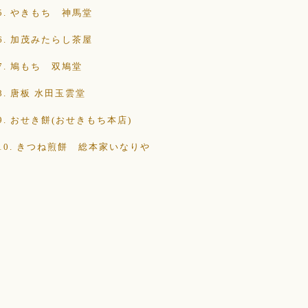
5. やきもち 神馬堂
6. 加茂みたらし茶屋
7. 鳩もち 双鳩堂
8. 唐板 水田玉雲堂
9. おせき餅(おせきもち本店)
10. きつね煎餅 総本家いなりや