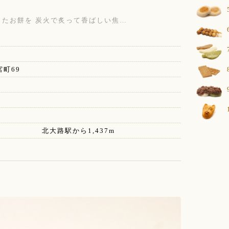
。
たお餅を 炭火で炙って香ばしい焦…
町69
大路駅から1,437m